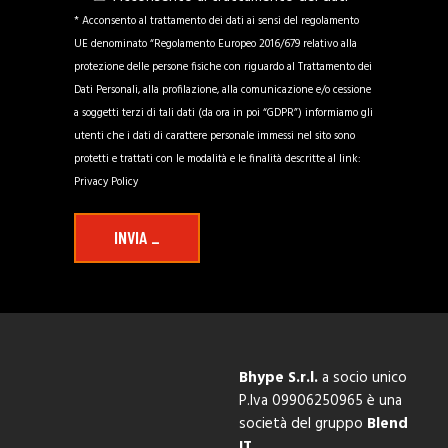
* Acconsento al trattamento dei dati ai sensi del regolamento
UE denominato “Regolamento Europeo 2016/679 relativo alla
protezione delle persone fisiche con riguardo al Trattamento dei
Dati Personali, alla profilazione, alla comunicazione e/o cessione
a soggetti terzi di tali dati (da ora in poi “GDPR”) informiamo gli
utenti che i dati di carattere personale immessi nel sito sono
protetti e trattati con le modalità e le finalità descritte al link:
Privacy Policy
INVIA _
Bhype S.r.l.
a socio unico
P.Iva 09906250965
è una
società del gruppo
Blend
IT