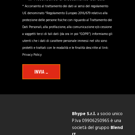
* Acconsento al trattamento dei dati ai sensi del regolamento
UE denominato “Regolamento Europeo 2016/679 relativo alla
protezione delle persone fisiche con riguardo al Trattamento dei
Dati Personali, alla profilazione, alla comunicazione e/o cessione
a soggetti terzi di tali dati (da ora in poi “GDPR”) informiamo gli
utenti che i dati di carattere personale immessi nel sito sono
protetti e trattati con le modalità e le finalità descritte al link:
Privacy Policy
INVIA
_
Bhype S.r.l.
a socio unico
P.Iva 09906250965
è una
società del gruppo
Blend
IT