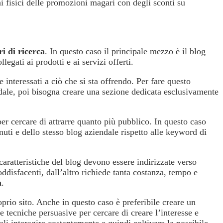
 fisici delle promozioni magari con degli sconti su
i di ricerca
. In questo caso il principale mezzo è il blog
egati ai prodotti e ai servizi offerti.
 interessati a ciò che si sta offrendo. Per fare questo
dale, poi bisogna creare una sezione dedicata esclusivamente
per cercare di attrarre quanto più pubblico. In questo caso
uti e dello stesso blog aziendale rispetto alle keyword di
caratteristiche del blog devono essere indirizzate verso
ddisfacenti, dall’altro richiede tanta costanza, tempo e
m
.
oprio sito. Anche in questo caso è preferibile creare un
 tecniche persuasive per cercare di creare l’interesse e
ali interagire costantemente e quindi coltivare la possibile