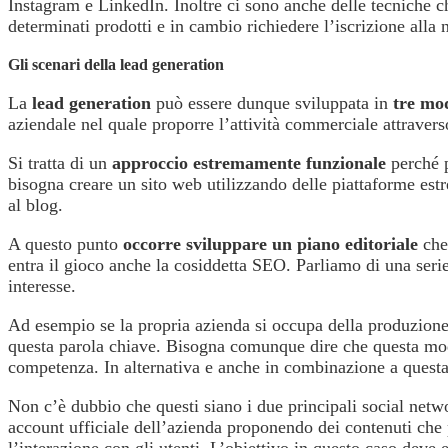
Instagram e LinkedIn. Inoltre ci sono anche delle tecniche 
determinati prodotti e in cambio richiedere l’iscrizione alla 
Gli scenari della lead generation
La
lead generation
può essere dunque sviluppata in
tre mod
aziendale nel quale proporre l’attività commerciale attraverso 
Si tratta di un
approccio estremamente funzionale
perché 
bisogna creare un sito web utilizzando delle piattaforme est
al blog.
A questo punto
occorre sviluppare un piano editoriale
che 
entra il gioco anche la cosiddetta SEO. Parliamo di una serie
interesse.
Ad esempio se la propria azienda si occupa della produzione e 
questa parola chiave. Bisogna comunque dire che questa modali
competenza. In alternativa e anche in combinazione a questa
Non c’è dubbio che questi siano i due principali social networ
account ufficiale dell’azienda proponendo dei contenuti che p
l’interazione con gli utenti. L’obiettivo in questo caso deve e