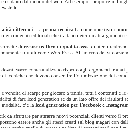
che esulano dal mondo del web. Ad esempio, proporre in luoghi
newsletter.
alità differenti
. La
prima tecnica
ha come obiettivo i
motor
dei contenuti editoriali che trattano determinati argomenti coll
permette di
creare traffico di qualità
ossia di utenti realmente
remamente fruibili come WordPress. All’interno del sito azien
dovrà essere contestualizzato rispetto agli argomenti trattati 
 di tecniche che devono consentire l’ottimizzazione dei conten
vendita di scarpe per giocare a tennis, tutti i contenuti e le 
tà di fare lead generation se da un lato offre dei risultati so
 modalità, c’è la
lead generation per Facebook e Instagra
k da sfruttare per attrarre nuovi potenziali clienti verso il pr
ossono essere anche gli stessi creati sul blog magari con delle
ssere anche quello di creare una lista di contatti mail con i qu