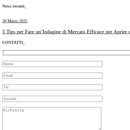
News recenti_
28 Marzo 2025
5 Tips per Fare un’Indagine di Mercato Efficace per Aprire
CONTATTI_