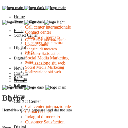
Home
Contact Center
Call center internazionale
Home
Contact center
Contact Center
Indagini di mercato
Call center internazionale
Customer Satisfaction
Contact center
Digital
Indagini di mercato
SEO
Customer Satisfaction
Social Media Marketing
Digital
Realizzazione siti web
SEO
Social Media Marketing
News
Realizzazione siti web
Contatti
News
Italiano
Contatti
Italiano
Bhype
Home
Contact Center
Call center internazionale
Home
News
Come generare lead dal tuo sito
Contact center
Indagini di mercato
Customer Satisfaction
Digital
News