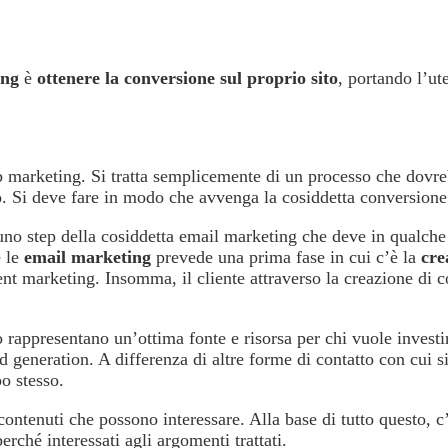
ing
è
ottenere la conversione sul proprio sito
, portando l’ut
 marketing. Si tratta semplicemente di un processo che dovreb
sito. Si deve fare in modo che avvenga la cosiddetta conversione
uno step della cosiddetta email marketing che deve in qualche 
e le
email marketing
prevede una prima fase in cui c’è la
cre
tent marketing. Insomma, il cliente attraverso la creazione di 
to rappresentano un’ottima fonte e risorsa per chi vuole invest
d generation. A differenza di altre forme di contatto con cui s
o stesso.
ontenuti che possono interessare. Alla base di tutto questo, c’è
erché interessati agli argomenti trattati.