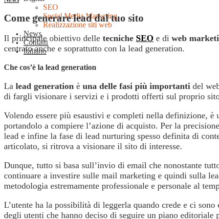
SEO
Social Media Marketing
Come generare lead dal tuo sito
Realizzazione siti web
News
Il principale obiettivo delle
tecniche
SEO
e di
web market
Contatti
centrato anche e soprattutto con la lead generation.
Italiano
Che cos’è la lead generation
La
lead generation
è
una delle fasi più importanti
del web
di fargli visionare i servizi e i prodotti offerti sul proprio 
Volendo essere più esaustivi e completi nella definizione, è 
portandolo a compiere l’azione di acquisto. Per la precision
lead e infine la fase di lead nurturing spesso definita di con
articolato, si ritrova a visionare il sito di interesse.
Dunque, tutto si basa sull’invio di email che nonostante tut
continuare a investire sulle mail marketing e quindi sulla lea
metodologia estremamente professionale e personale al temp
L’utente ha la possibilità di leggerla quando crede e ci sono c
degli utenti che hanno deciso di seguire un piano editoriale p