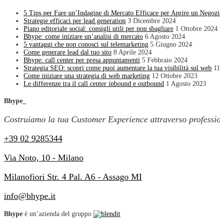
5 Tips per Fare un’Indagine di Mercato Efficace per Aprire un Negoz
Strategie efficaci per lead generation
3 Dicembre 2024
Piano editoriale social: consigli utili per non sbagliare
1 Ottobre 2024
Bhype: come iniziare un’analisi di mercato
6 Agosto 2024
5 vantaggi che non conosci sul telemarketing
5 Giugno 2024
Come generare lead dal tuo sito
8 Aprile 2024
Bhype: call center per presa appuntamenti
5 Febbraio 2024
Strategia SEO: scopri come puoi aumentare la tua visibilità sul web
11
Come iniziare una strategia di web marketing
12 Ottobre 2023
Le differenze tra il call center inbound e outbound
1 Agosto 2023
Bhype_
Costruiamo la tua Customer Experience attraverso profession
+39 02 9285344
Via Noto, 10 - Milano
Milanofiori Str. 4 Pal. A6 - Assago MI
info@bhype.it
Bhype
è un’azienda del gruppo