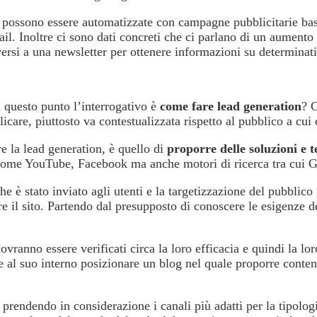
é possono essere automatizzate con campagne pubblicitarie basa
ail. Inoltre ci sono dati concreti che ci parlano di un aumento
criversi a una newsletter per ottenere informazioni su determi
a questo punto l’interrogativo è
come fare lead generation
? 
re, piuttosto va contestualizzata rispetto al pubblico a cui ci 
re la lead generation, è quello di
proporre delle soluzioni e t
al come YouTube, Facebook ma anche motori di ricerca tra cui 
che è stato inviato agli utenti e la targetizzazione del pubbli
e il sito. Partendo dal presupposto di conoscere le esigenze de
vranno essere verificati circa la loro efficacia e quindi la lo
e al suo interno posizionare un blog nel quale proporre conten
prendendo in considerazione i canali più adatti per la tipolo